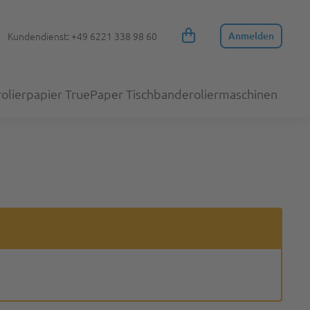
Kundendienst: +49 6221 338 98 60
Anmelden
olierpapier TruePaper
Tischbanderoliermaschinen