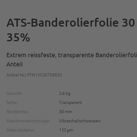
ATS-Banderolierfolie 3
35%
Extrem reissfeste, transparente Banderolierfol
Anteil
Artikel-Nr.: FTN13530750R35
Gewicht
2.6 kg
Farbe:
Transparent
Bandbreite:
30 mm
Maschinentechnologie:
Ultraschallschweissen
Materialstärke:
135 μm