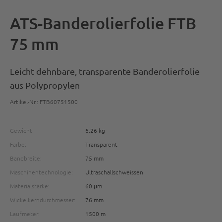
ATS-Banderolierfolie FTB
75 mm
Leicht dehnbare, transparente Banderolierfolie
aus Polypropylen
Artikel-Nr.: FTB60751500
Gewicht
6.26 kg
Farbe:
Transparent
Bandbreite:
75 mm
Maschinentechnologie:
Ultraschallschweissen
Materialstärke:
60 μm
Wickelkerndurchmesser:
76 mm
Laufmeter:
1500 m