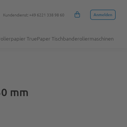
Kundendienst: +49 6221 338 98 60
Anmelden
olierpapier TruePaper
Tischbanderoliermaschinen
 30 mm