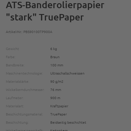
ATS-Banderolierpapier
"stark" TruePaper
Artikel-Nr.: PBS90100TP900A
Gewicht
6 kg
Farbe:
Braun
Bandbreite:
100 mm
Maschinentechnologie:
Ultraschallschweissen
Materialstärke:
90 g/m2
Wickelkerndurchmesser:
76 mm
Laufmeter:
900 m
Materialart:
Kraftpapier
Beschichtungsmaterial:
TruePaper
Beschichtung:
Beidseitig beschichtet
Wickelkerneigenschaft:
Kartonkern