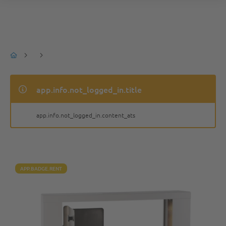
app.info.not_logged_in.title
app.info.not_logged_in.content_ats
APP.BADGE.RENT