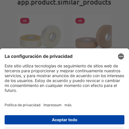
app.product.similar_products
HS
HS
FTB10050175
PB7050150C