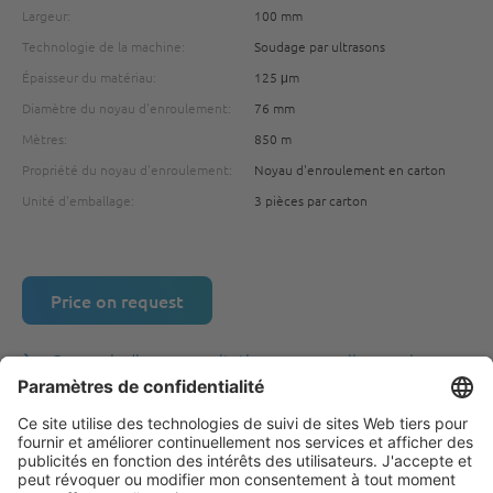
Largeur:
100 mm
Technologie de la machine:
Soudage par ultrasons
Épaisseur du matériau:
125 μm
Diamètre du noyau d'enroulement:
76 mm
Mètres:
850 m
Propriété du noyau d'enroulement:
Noyau d'enroulement en carton
Unité d'emballage:
3 pièces par carton
Price on request
Convenir d'une consultation personnelle sur place
Convenir d'une consultation téléphonique