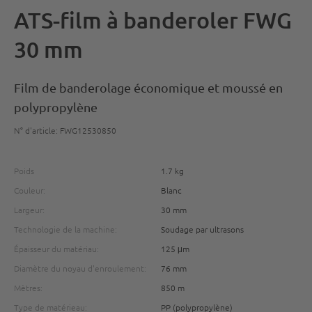
ATS-film à banderoler FWG
30 mm
Film de banderolage économique et moussé en
polypropylène
N° d'article: FWG12530850
Poids
1.7 kg
Couleur:
Blanc
Largeur:
30 mm
Technologie de la machine:
Soudage par ultrasons
Épaisseur du matériau:
125 μm
Diamètre du noyau d'enroulement:
76 mm
Mètres:
850 m
Type de matérieau:
PP (polypropylène)