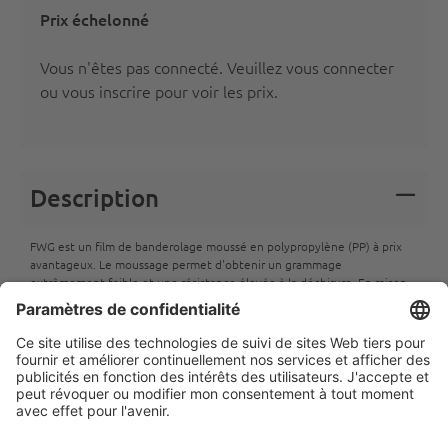
Prix échelonné
Vous n'êtes pas connecté.
Veuillez vous connecter
ou vous inscrire
pour voir les prix.
Description
FWG est un film de banderolage moussé en polypropylène (PP) à prix
avantageux. Le moussage permet d'obtenir un grammage
extrêmement faible et une résistance élevée à la déchirure. En raison
de sa surface poreuse, FWG fournit une image imprimée moyenne en
flexographie. Il convient à l'impression en flux tendu par transfert
thermique. FWG est souvent utilisé pour le banderolage des légumes.
Recyclabilité