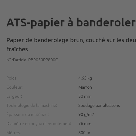
ATS-papier à banderole
Papier de banderolage brun, couché sur les deux
fraîches
N° d'article: PB9050PP800C
Poids
4.65 kg
Couleur:
Marron
Largeur:
50 mm
Technologie de la machine:
Soudage par ultrasons
Épaisseur du matériau:
90 g/m2
Diamètre du noyau d'enroulement:
76 mm
Mètres:
800 m