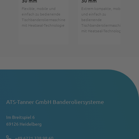
30 mm
30 mm
Flexible, mobile und
Extrem kompakte, mobile
einfach zu bedienende
und einfach zu
Tischbanderoliermaschine
bedienende
mit Heatseal-Technologie
Tischbanderoliermaschine
mit Heatseal-Technologie
ATS-Tanner GmbH Banderoliersysteme
Im Breitspiel 6
69126 Heidelberg
+49 6221 338 98 60