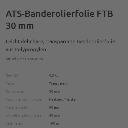
ATS-Banderolierfolie FTB
30 mm
Leicht dehnbare, transparente Banderolierfolie
aus Polypropylen
Artikel-Nr.: FTB9030190
Gewicht
0.5 kg
Farbe:
Transparent
Bandbreite:
30 mm
Maschinentechnologie:
Heatseal / Heizkeil
Materialstärke:
90 μm
Wickelkerndurchmesser:
50 mm
Laufmeter:
190 m