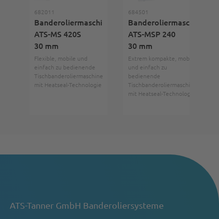
682011
684501
Banderoliermaschine
Banderoliermaschine
ATS-MS 420S
ATS-MSP 240
30 mm
30 mm
Flexible, mobile und
Extrem kompakte, mobile
einfach zu bedienende
und einfach zu
Tischbanderoliermaschine
bedienende
mit Heatseal-Technologie
Tischbanderoliermaschine
mit Heatseal-Technologie
ATS-Tanner GmbH Banderoliersysteme