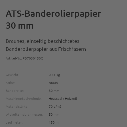
ATS-Banderolierpapier
30 mm
Braunes, einseitig beschichtetes
Banderolierpapier aus Frischfasern
Artikel-Nr.: PB7030150C
Gewicht
0.41 kg
Farbe:
Braun
Bandbreite:
30 mm
Maschinentechnologie:
Heatseal / Heizkeil
Materialstärke:
70 g/m2
Wickelkerndurchmesser:
50 mm
Laufmeter:
150 m