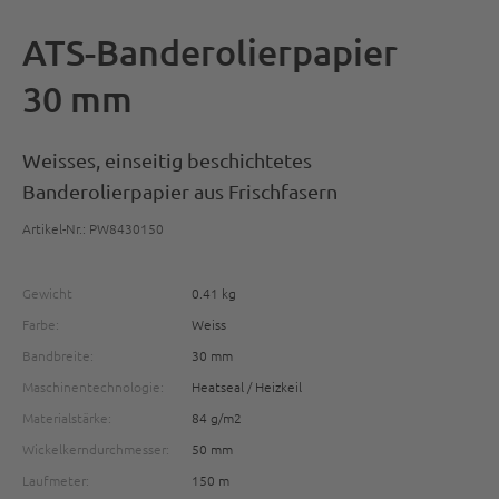
ATS-Banderolierpapier
30 mm
Weisses, einseitig beschichtetes
Banderolierpapier aus Frischfasern
Artikel-Nr.: PW8430150
Gewicht
0.41 kg
Farbe:
Weiss
Bandbreite:
30 mm
Maschinentechnologie:
Heatseal / Heizkeil
Materialstärke:
84 g/m2
Wickelkerndurchmesser:
50 mm
Laufmeter:
150 m