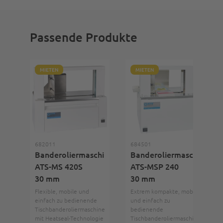
Passende Produkte
MIETEN
MIETEN
682011
684501
Banderoliermaschine
Banderoliermaschine
ATS-MS 420S
ATS-MSP 240
30 mm
30 mm
Flexible, mobile und
Extrem kompakte, mobile
einfach zu bedienende
und einfach zu
Tischbanderoliermaschine
bedienende
mit Heatseal-Technologie
Tischbanderoliermaschine