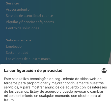
Servicio
Asesoramiento
Servicio de atención al cliente
Alquilar y financiar enfajadoras
Centro de soluciones
Sobre nosotros
Empleador
Sostenibilidad
Los valores de nuestra marca
Retrato de la compañía
Contacto
BOLETÍN DE NOTICIAS
© 2026 ATS-Tanner Banding Systems AG