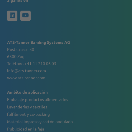
Síganos en
ATS-Tanner Banding Systems AG
Poststrasse 30
6300 Zug
Teléfono +41 41 710 06 03
info@ats-tanner.com
www.ats-tanner.com
Ambito de aplicación
Embalaje productos alimentarios
Lavanderías y textiles
fulfilment y co-packing
Material impreso y cartón ondulado
Publicidad en la faja