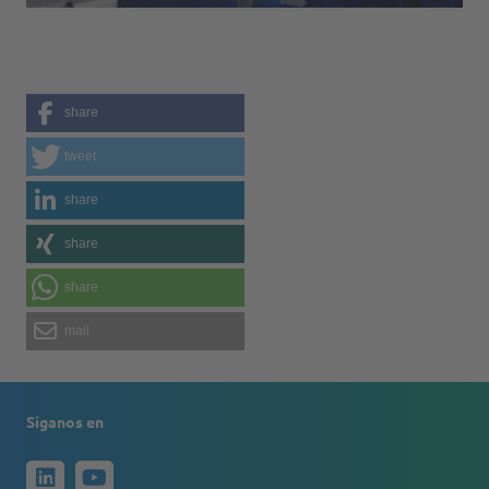
share
tweet
share
share
share
mail
Síganos en