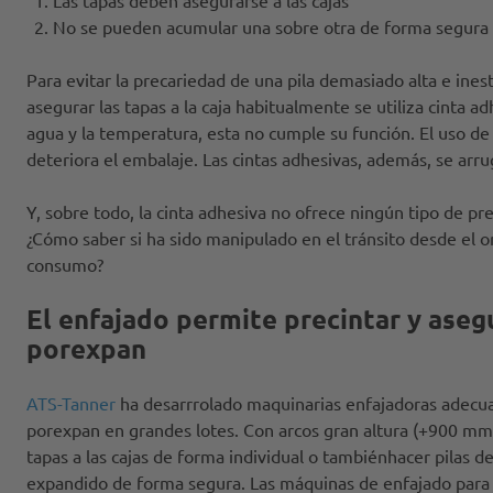
Las tapas deben asegurarse a las cajas
No se pueden acumular una sobre otra de forma segura
Para evitar la precariedad de una pila demasiado alta e ines
asegurar las tapas a la caja habitualmente se utiliza cinta a
agua y la temperatura, esta no cumple su función. El uso de
deteriora el embalaje. Las cintas adhesivas, además, se ar
Y, sobre todo, la cinta adhesiva no ofrece ningún tipo de pr
¿Cómo saber si ha sido manipulado en el tránsito desde el o
consumo?
El enfajado permite precintar y asegu
porexpan
ATS-Tanner
ha desarrrolado maquinarias enfajadoras adecuad
porexpan en grandes lotes. Con arcos gran altura (+900 mm)
tapas a las cajas de forma individual o tambiénhacer pilas de
expandido de forma segura. Las máquinas de enfajado para 