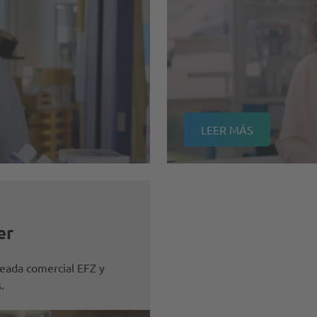
LEER MÁS
er
eada comercial EFZ y
.