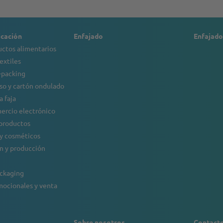
icación
Enfajado
Enfajado
ctos alimentarios
extiles
o-packing
so y cartón ondulado
a faja
mercio electrónico
 productos
 y cosméticos
n y producción
ackaging
mocionales y venta
Sobre nosotros
Contact