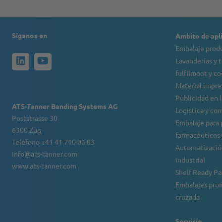
Síganos en
Ambito de apl
Embalaje produ
Lavanderías y t
fulfilment y c
Material impre
Publicidad en l
ATS-Tanner Banding Systems AG
Logística y co
Poststrasse 30
Embalaje para
6300 Zug
farmacéuticos
Teléfono +41 41 710 06 03
Automatizació
info@ats-tanner.com
industrial
www.ats-tanner.com
Shelf Ready P
Embalajes pro
cruzada
Servicio