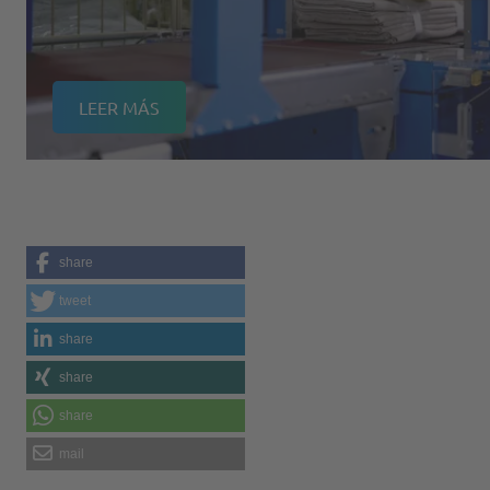
LEER MÁS
share
tweet
share
share
share
mail