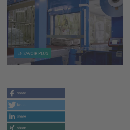
EN SAVOIR PLUS
share
tweet
share
share