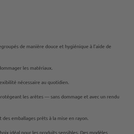
 regroupés de manière douce et hygiénique à l’aide de
endommager les matériaux.
xibilité nécessaire au quotidien.
 protégeant les arêtes — sans dommage et avec un rendu
nt des emballages prêts à la mise en rayon.
hoix idéal pour les produits sensibles. Des modèles