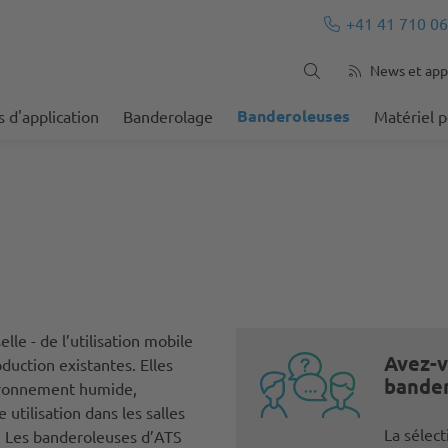
+41 41 710 06
News et appl
Banderoleuses
 d'application
Banderolage
Matériel 
le - de l’utilisation mobile
Avez-v
oduction existantes. Elles
bander
ironnement humide,
utilisation dans les salles
La sélect
e. Les banderoleuses d’ATS