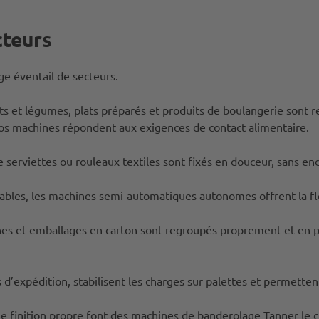
cteurs
ge éventail de secteurs.
uits et légumes, plats préparés et produits de boulangerie sont
Nos machines répondent aux exigences de contact alimentaire.
e serviettes ou rouleaux textiles sont fixés en douceur, sans 
iables, les machines semi-automatiques autonomes offrent la fle
nes et emballages en carton sont regroupés proprement et en
s d’expédition, stabilisent les charges sur palettes et permette
e finition propre font des machines de banderolage Tanner le c