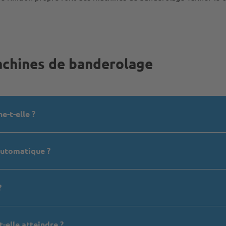
achines de banderolage
-t-elle ?
automatique ?
?
-elle atteindre ?