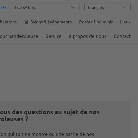
 03
Français
ications
Salons & événements
Postes à pourvoir
Lieux
pour banderoleuse
Service
à propos de nous
Contact
ous des questions au sujet de nos
oleuses ?
ion qui suit ne montre qu’une partie de nos