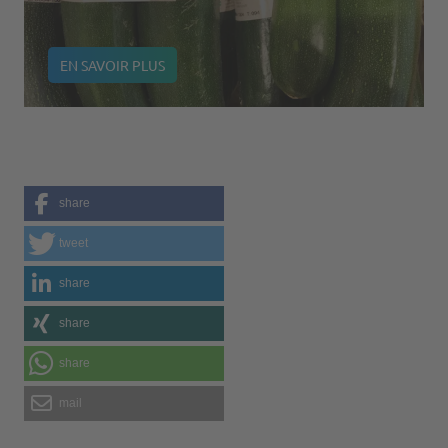
EN SAVOIR PLUS
share
tweet
share
share
share
mail