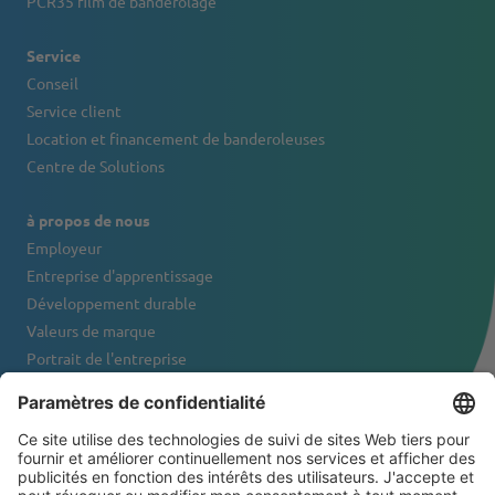
PCR35 film de banderolage
Service
Conseil
Service client
Location et financement de banderoleuses
Centre de Solutions
à propos de nous
Employeur
Entreprise d'apprentissage
Développement durable
Valeurs de marque
Portrait de l'entreprise
Contact
NEWSLETTER