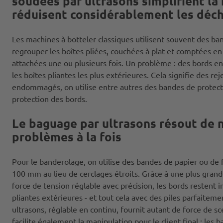
soudées par ultrasons simplifient la
réduisent considérablement les déch
Les machines à botteler classiques utilisent souvent des b
regrouper les boîtes pliées, couchées à plat et comptées en
attachées une ou plusieurs fois. Un problème : des bords 
les boîtes pliantes les plus extérieures. Cela signifie des re
endommagés, on utilise entre autres des bandes de protect
protection des bords.
Le baguage par ultrasons résout de
problèmes à la fois
Pour le banderolage, on utilise des bandes de papier ou de
100 mm au lieu de cerclages étroits. Grâce à une plus grand
force de tension réglable avec précision, les bords restent 
pliantes extérieures - et tout cela avec des piles parfaiteme
ultrasons, réglable en continu, fournit autant de force de s
facilite également la manipulation pour le client final : les