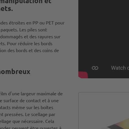
 manipulation et
ets.
andes étroites en PP ou PET pour
 paquets. Les piles sont
endommagés et des rayures sur
jets. Pour réduire les bords
ion des bords et des coins de
 nombreux
 film d'une largeur maximale de
e surface de contact et à une
intacts même sur les boîtes
nt pressées. Le scellage par
cellage que nécessaire. Cela
 bandes peuvent être ouvertes à