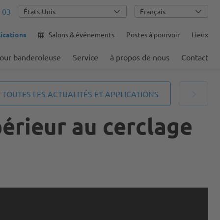
 03
Français
ications
Salons & événements
Postes à pourvoir
Lieux
pour banderoleuse
Service
à propos de nous
Contact
TOUTES LES ACTUALITÉS ET APPLICATIONS
érieur au cerclage