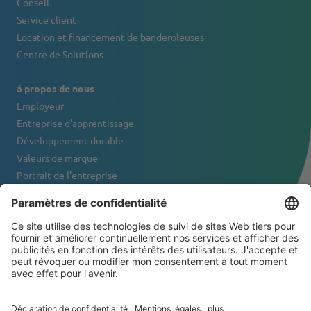
Conseil
Service client
Location et financement de banderoleuses
Centre de Solutions
à propos de nous
Employeur
Entreprise d'apprentissage
Développement durable
Valeurs de marque
Portrait de l'entreprise
Contact
NEWSLETTER
© 2026 ATS-Tanner Banding Systems AG