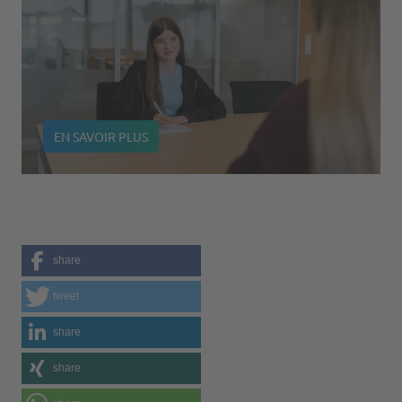
EN SAVOIR PLUS
share
tweet
share
share