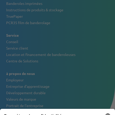
Banderoles imprimées
Instructions de produits & stockage
TruePaper
PCR35 film de banderolage
Service
Conseil
Service client
Location et financement de banderoleuses
Centre de Solutions
à propos de nous
Employeur
Entreprise d'apprentissage
Développement durable
Valeurs de marque
Portrait de l'entreprise