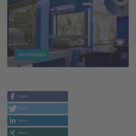
WEITERLESEN
share
tweet
share
share