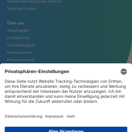
Banderoliermaschine mieten
Solution Center
Über uns
Arbeitgeber
Lehrbetrieb
Nachhaltigkeit
Markenwerte
Firmenportrait
Kontakt
NEWSLETTER
© 2026 ATS-Tanner Banding Systems AG
Allgemeine Geschäftsbedingungen