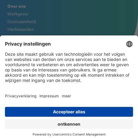
Over ons
Werkgever
Duurzaamheid
Merkwaarden
Firmaportret
Contact
NIEUWSBRIEF
© 2026 ATS-Tanner Banding Systems AG
General Terms and Conditions
Juridische informatie
Privacyverklaring
Impressum