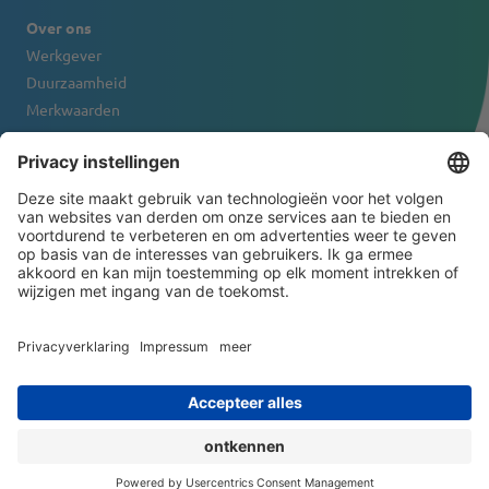
Over ons
Werkgever
Duurzaamheid
Merkwaarden
Firmaportret
Contact
NIEUWSBRIEF
© 2026 ATS-Tanner Banding Systems AG
General Terms and Conditions
Juridische informatie
Privacyverklaring
Impressum