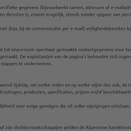
ecifieke gegevens (bijvoorbeeld namen, adressen of e-mailadre
n en diensten is, zoveel mogelijk, steeds zonder opgave van pe
rnet (bijv. bij de communicatie per e-mail) veiligheidsleemte
cht tot impressum openbaar gemaakte contactgegevens voor het
gemaakt. De exploitanten van de pagina's behouden zich ingev
che stappen te ondernemen.
ewenst tijdstip, om welke reden en op welke wijze dan ook, d
rustingen, producten, specificaties, prijzen en/of beschikbaarh
kheid voor enige gevolgen die uit zulke wijzigingen ontstaan.
 of zijn dochtermaatschappijen gelden de Algemene handelsvoo