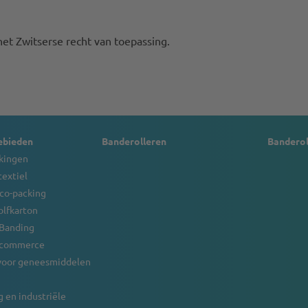
et Zwitserse recht van toepassing.
ebieden
Banderolleren
Bandero
kingen
textiel
 co-packing
olfkarton
 Banding
e-commerce
voor geneesmiddelen
 en industriële