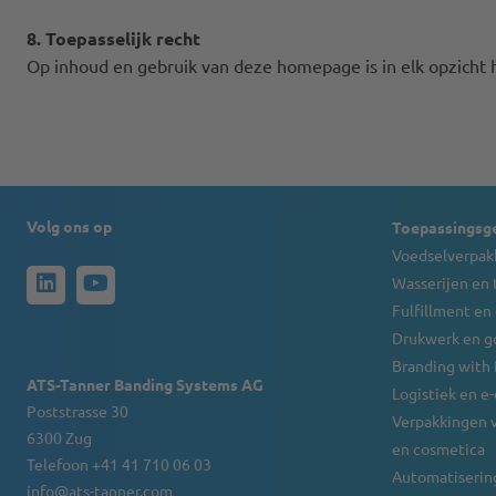
8. Toepasselijk recht
Op inhoud en gebruik van deze homepage is in elk opzicht h
Volg ons op
Toepassingsg
Voedselverpak
Wasserijen en 
Fulfillment en
Drukwerk en g
Branding with
ATS-Tanner Banding Systems AG
Logistiek en 
Poststrasse 30
Verpakkingen 
6300 Zug
en cosmetica
Telefoon +41 41 710 06 03
Automatisering
info@ats-tanner.com