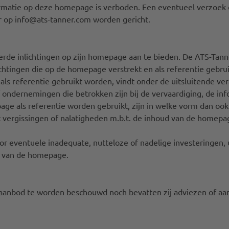
nformatie op deze homepage is verboden. Een eventueel verzo
 op info@ats-tanner.com worden gericht.
erde inlichtingen op zijn homepage aan te bieden. De ATS-Tan
inlichtingen die op de homepage verstrekt en als referentie geb
als referentie gebruikt worden, vindt onder de uitsluitende ve
ondernemingen die betrokken zijn bij de vervaardiging, de inf
 als referentie worden gebruikt, zijn in welke vorm dan ook 
t vergissingen of nalatigheden m.b.t. de inhoud van de homepa
r eventuele inadequate, nutteloze of nadelige investeringen, u
ik van de homepage.
aanbod te worden beschouwd noch bevatten zij adviezen of aan