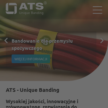
Bandowanie dla przemysłu
spożywczego
WIĘCEJ INFORMACJI
ATS - Unique Banding
Wysokiej jakości, innowacyjne i
zrównoważone rozwiązania do