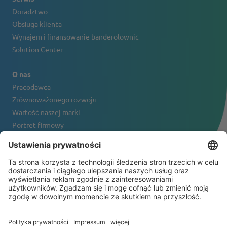
Doradztwo
Obsługa klienta
Wynajem i finansowanie banderolownic
Solution Center
O nas
Pracodawca
Zrównoważonego rozwoju
Wartość naszej marki
Portret firmowy
Kontakt
NEWSLETTER
© 2026 ATS-Tanner Banding Systems AG