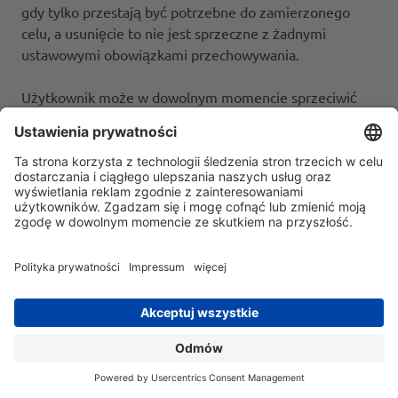
gdy tylko przestają być potrzebne do zamierzonego
celu, a usunięcie to nie jest sprzeczne z żadnymi
ustawowymi obowiązkami przechowywania.
Użytkownik może w dowolnym momencie sprzeciwić
się gromadzeniu i przechowywaniu danych ze skutkiem
na przyszłość, klikając link
https://www.salesviewer.com/opt-out, aby uniemożliwić
SalesViewer® gromadzenie danych w tej witrynie w
przyszłości. Na urządzeniu użytkownika zostanie
zapisany plik cookie opt-out dla tej witryny. W
przypadku usunięcia plików cookie w tej przeglądarce
konieczne będzie ponowne kliknięcie tego linku.
6.4 Media społecznościowe
Na naszej stronie internetowej używamy wtyczek sieci
społecznościowych, takich jak YouTube, Facebook,
Instragram i LinkedIn. Odpowiednie przyciski/symbole