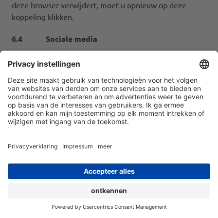
deze browser verwijdert, moet u opnieuw op deze
koppeling klikken.
6.4 Sociale media
We gebruiken plug-ins van sociale netwerken zoals
YouTube, Facebook, Instragram en LinkedIn op onze
website. De bijbehorende knoppen/symbolen zijn te
vinden op onze website. Deze elementen zijn zo
geconfigureerd dat ze standaard gedeactiveerd zijn.
Door op de knoppen/symbolen te klikken, kunnen de
respectieve beheerders van de sociale netwerken
registreren dat u zich op onze website bevindt, waar u
zich bevindt en deze informatie voor hun eigen
doeleinden gebruiken. De verwerking van uw gegevens
is de verantwoordelijkheid van de respectieve
exploitant in overeenstemming met hun privacybeleid.
We ontvangen van de exploitant geen informatie over
u.