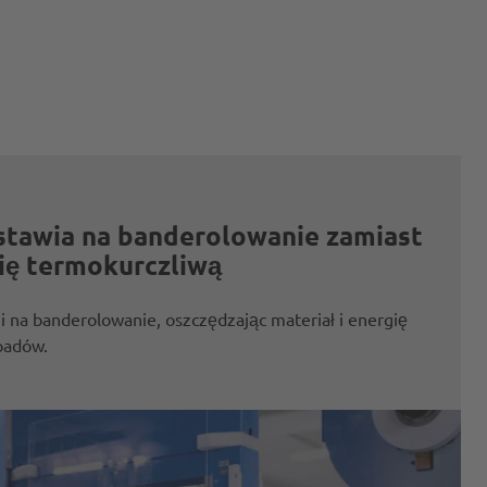
tawia na banderolowanie zamiast
ię termokurczliwą
na banderolowanie, oszczędzając materiał i energię
dpadów.