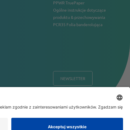
PPWR TruePaper
Ogólne instrukcje dotyczące
produktu & przechowywania
PCR35 Folia banderolująca
NEWSLETTER