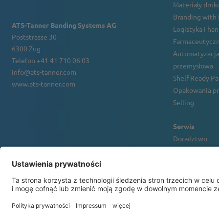
Materiały druko
Branding with
ATS-Tanner Banding Systems AG
Logistyka i ha
Poststrasse 30
Farmaceutyczn
6300 Zug
Automatyzacja
Telefon +41 41 710 06 03
przemysłowa
info@ats-tanner.com
Shelf Ready P
www.ats-tanner.com
Opakowania pr
Selling
Serwis
Doradztwo
Obsługa klient
Wynajem i fin
banderolownic
Solution Cente