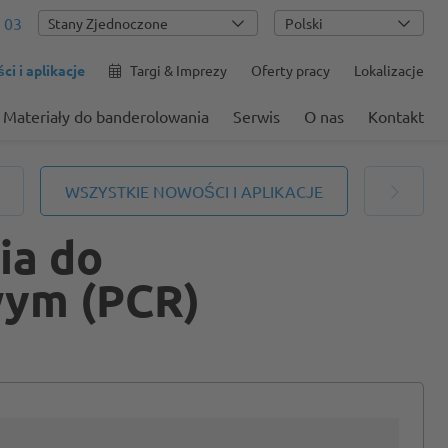
 03
Polski
i i aplikacje
Targi & Imprezy
Oferty pracy
Lokalizacje
Materiały do banderolowania
Serwis
O nas
Kontakt
WSZYSTKIE NOWOŚCI I APLIKACJE
ia do
wym (PCR)