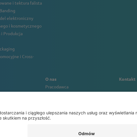
wane i tektura falista
 Banding
ndel elektroniczny
ego i kosmetycznego
 i Produkcja
ackaging
omocyjne i Cross-
O nas
Kontakt
Pracodawca
a
Zrównoważonego rozwoju
ansowanie
Wartość naszej marki
Portret firmowy
r