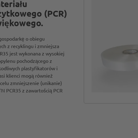
teriału
żytkowego (PCR)
źwiękowego.
 gospodarkę o obiegu
h z recyklingu i zmniejsza
R35 jest wykonana z wysokiej
propylenu pochodzącego z
odliwych plastyfikatorów i
si klienci mogą również
celu zmniejszenie (unikanie)
FTN PCR35 z zawartością PCR