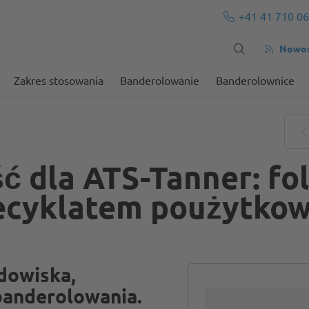
+41 41 710 06
Nowośc
Zakres stosowania
Banderolowanie
Banderolownice
 dla ATS-Tanner: fol
recyklatem poużytko
dowiska,
banderolowania.