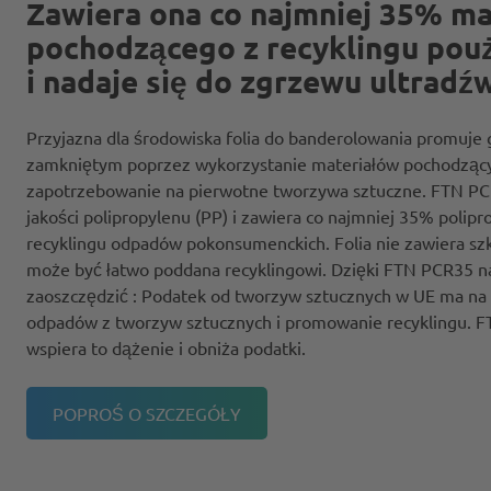
Zawiera ona co najmniej 35% ma
pochodzącego z recyklingu pou
i nadaje się do zgrzewu ultrad
Przyjazna dla środowiska folia do banderolowania promuje
zamkniętym poprzez wykorzystanie materiałów pochodzącyc
zapotrzebowanie na pierwotne tworzywa sztuczne. FTN PC
jakości polipropylenu (PP) i zawiera co najmniej 35% poli
recyklingu odpadów pokonsumenckich. Folia nie zawiera szk
może być łatwo poddana recyklingowi. Dzięki FTN PCR35 na
zaoszczędzić : Podatek od tworzyw sztucznych w UE ma na 
odpadów z tworzyw sztucznych i promowanie recyklingu. 
wspiera to dążenie i obniża podatki.
POPROŚ O SZCZEGÓŁY