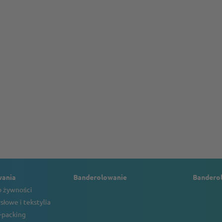
wania
Banderolowanie
Bandero
 żywności
słowe i tekstylia
o-packing