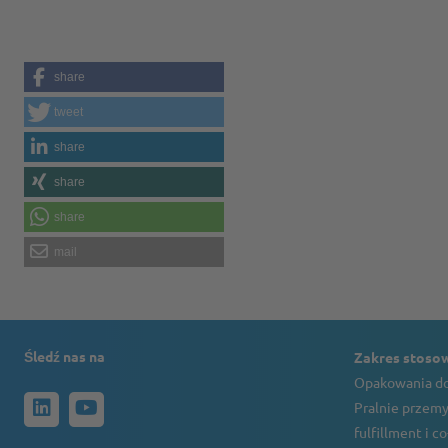
share
tweet
share
share
share
mail
Śledź nas na
Zakres stoso
Opakowania do
Pralnie przemy
fulfillment i c