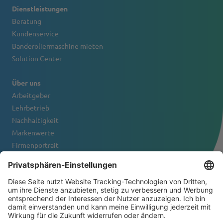
Dienstleistungen
Beratung
Kundenservice
Banderoliermaschine mieten
Solution Center
Über uns
Arbeitgeber
Lehrbetrieb
Nachhaltigkeit
Markenwerte
Firmenportrait
Kontakt
NEWSLETTER