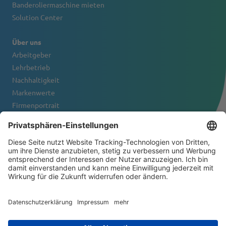
Banderoliermaschine mieten
Solution Center
Über uns
Arbeitgeber
Lehrbetrieb
Nachhaltigkeit
Markenwerte
Firmenportrait
Kontakt
NEWSLETTER
© 2026 ATS-Tanner Banding Systems AG
Allgemeine Geschäftsbedingungen