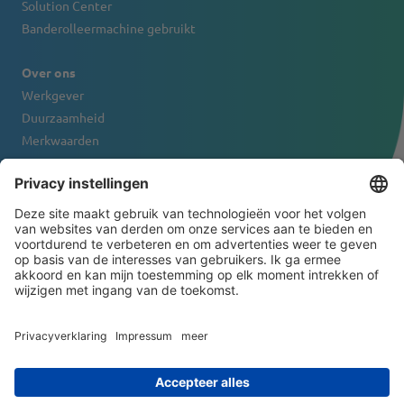
Solution Center
Banderolleermachine gebruikt
Over ons
Werkgever
Duurzaamheid
Merkwaarden
Firmaportret
Contact
NIEUWSBRIEF
© 2026 ATS-Tanner Banding Systems AG
General Terms and Conditions
Juridische informatie