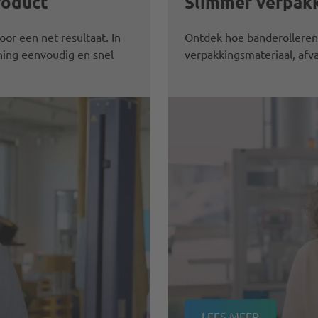
roduct
Slimmer verpak
or een net resultaat. In
Ontdek hoe banderolleren p
ning eenvoudig en snel
verpakkingsmateriaal, afv
LEES MEER