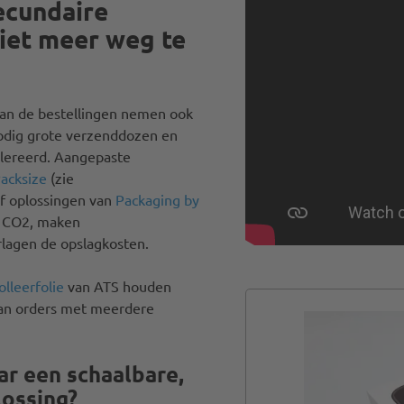
ecundaire
niet meer weg te
van de bestellingen nemen ook
nodig grote verzenddozen en
olereerd. Aangepaste
acksize
(zie
f oplossingen van
Packaging by
 CO2, maken
rlagen de opslagkosten.
lleerfolie
van ATS houden
 van orders met meerdere
ar een schaalbare,
ossing?