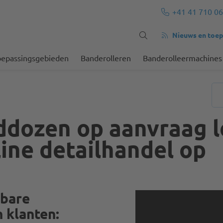
+41 41 710 06
Nieuws en toep
oepassingsgebieden
Banderolleren
Banderolleermachines
dozen op aanvraag l
ine detailhandel op
lbare
 klanten: