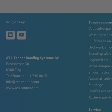
Volg ons op
Toepassingsg
Voedselverpak
Wasserijen en 
Fulfillment en
Drukwerk en g
Branding with
ATS-Tanner Banding Systems AG
Logistiek en 
Poststrasse 30
Verpakkingen 
6300 Zug
en cosmetica
Telefoon +41 41 710 06 03
Automatisering
info@ats-tanner.com
fabricage
www.ats-tanner.com
Shelf ready pa
Actieverpakkin
Service