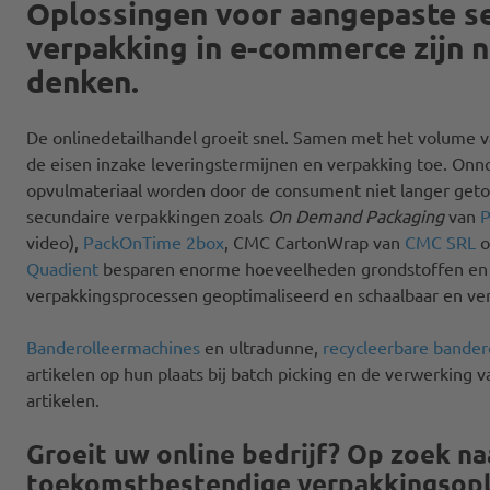
Oplossingen voor aangepaste s
verpakking in e-commerce zijn 
denken.
De onlinedetailhandel groeit snel. Samen met het volume 
de eisen inzake leveringstermijnen en verpakking toe. On
opvulmateriaal worden door de consument niet langer get
secundaire verpakkingen zoals
On Demand Packaging
van
P
video),
PackOnTime 2box
, CMC CartonWrap van
CMC SRL
o
Quadient
besparen enorme hoeveelheden grondstoffen en
verpakkingsprocessen geoptimaliseerd en schaalbaar en ve
Banderolleermachines
en ultradunne,
recycleerbare bandero
artikelen op hun plaats bij batch picking en de verwerking
artikelen.
Groeit uw online bedrijf? Op zoek na
toekomstbestendige verpakkingsopl