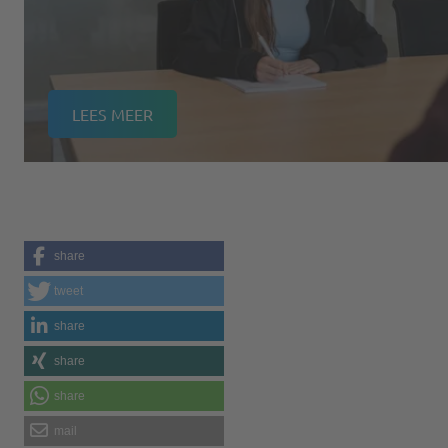
LEES MEER
share
tweet
share
share
share
mail