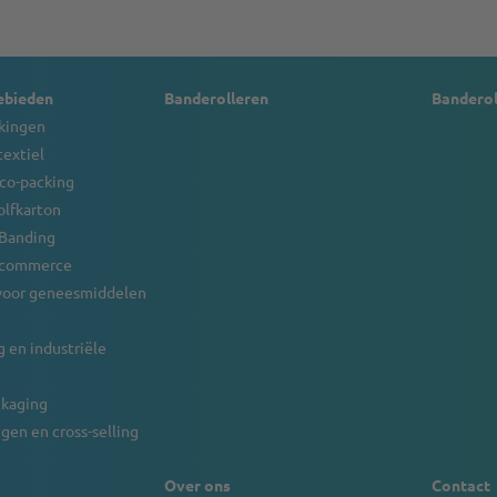
ebieden
Banderolleren
Bandero
kingen
textiel
 co-packing
olfkarton
 Banding
e-commerce
voor geneesmiddelen
 en industriële
ckaging
gen en cross-selling
Over ons
Contact