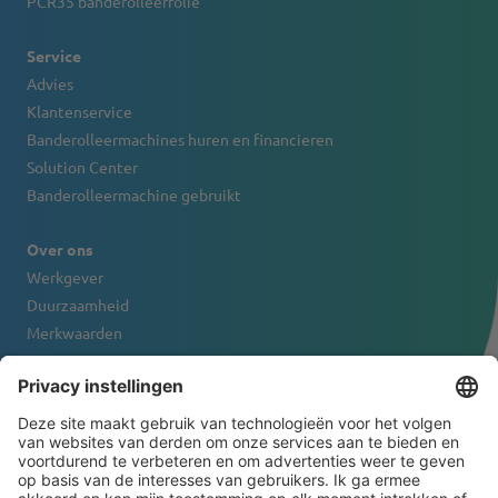
PCR35 banderolleerfolie
Service
Advies
Klantenservice
Banderolleermachines huren en financieren
Solution Center
Banderolleermachine gebruikt
Over ons
Werkgever
Duurzaamheid
Merkwaarden
Firmaportret
Contact
NIEUWSBRIEF