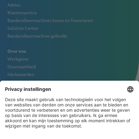
Advies
Klantenservice
Banderolleermachines huren en financieren
Solution Center
Banderolleermachine gebruikt
Over ons
Werkgever
Duurzaamheid
Merkwaarden
Firmaportret
Contact
NIEUWSBRIEF
© 2026 ATS-Tanner Banding Systems AG