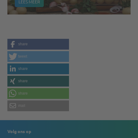
LEES MEER
share
tweet
share
share
share
mail
Volg ons op