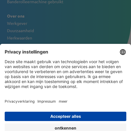
Banderolleermachine gebruikt
Over ons
Werkgever
Duurzaamheid
Merkwaarden
Firmaportret
Contact
NIEUWSBRIEF
© 2026 ATS-Tanner Banding Systems AG
General Terms and Conditions
Juridische informatie
Privacyverklaring