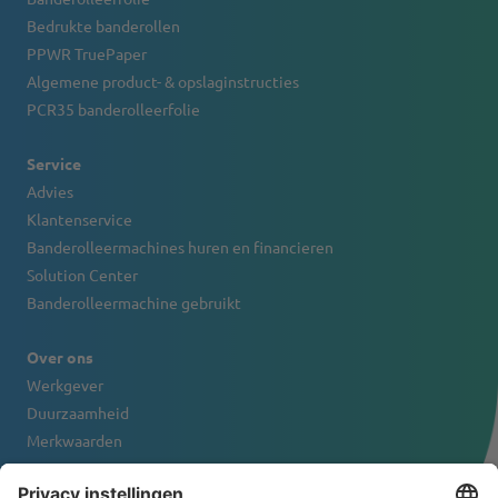
Bedrukte banderollen
PPWR TruePaper
Algemene product- & opslaginstructies
PCR35 banderolleerfolie
Service
Advies
Klantenservice
Banderolleermachines huren en financieren
Solution Center
Banderolleermachine gebruikt
Over ons
Werkgever
Duurzaamheid
Merkwaarden
Firmaportret