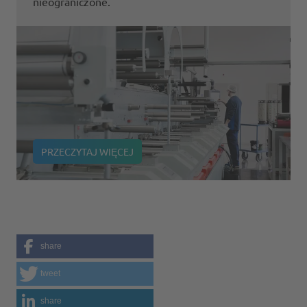
nieograniczone.
PRZECZYTAJ WIĘCEJ
share
tweet
share