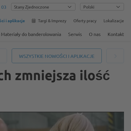
 03
Polski
i i aplikacje
Targi & Imprezy
Oferty pracy
Lokalizacje
Materiały do banderolowania
Serwis
O nas
Kontakt
WSZYSTKIE NOWOŚCI I APLIKACJE
h zmniejsza ilość