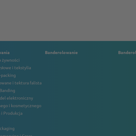
wania
Banderolowanie
Bandero
 żywności
słowe i tekstylia
o-packing
wane i tektura falista
 Banding
ndel elektroniczny
ego i kosmetycznego
 i Produkcja
ackaging
omocyjne i Cross-