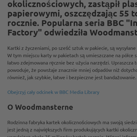
okolicznościowych, zastąpił pl
papierowymi, oszczędzając 55 t
rocznie. Popularna seria BBC "I
Factory" odwiedziła Woodmanst
Kartki z życzeniami, po sześć sztuk w pakiecie, są wysyłane
W tym miejscu karty w pakietach są umieszczane na półce s
łatwo zdejmowana ręcznie bez użycia narzędzi. Upraszcza t
powoduje, że powstaje znacznie mniej odpadów niż dotychcz
również, jak szybkie, łatwe i bezpieczne jest bandażowanie.
Obejrzyj cały odcinek w BBC Media Library
O Woodmansterne
Rodzinna fabryka kartek okolicznościowych ma swoją sied
jest jedną z największych firm produkujących kartki okolicz
wysyłającą około 35 milionów kartek rocznie. Więcej informa