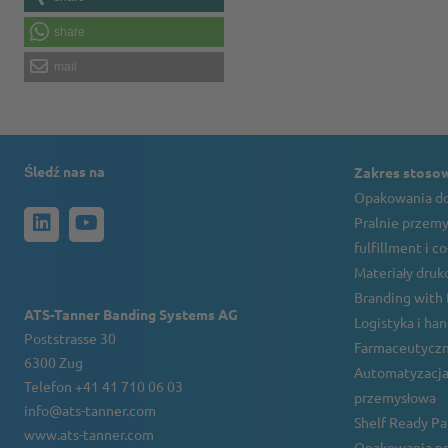
share
mail
Śledź nas na
Zakres stoso
Opakowania do
Pralnie przemy
fulfillment i c
Materiały druko
Branding with
ATS-Tanner Banding Systems AG
Logistyka i ha
Poststrasse 30
Farmaceutyczn
6300 Zug
Automatyzacja
Telefon +41 41 710 06 03
przemysłowa
info@ats-tanner.com
Shelf Ready P
www.ats-tanner.com
Opakowania pr