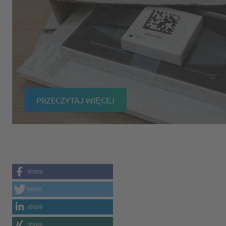
PRZECZYTAJ WIĘCEJ
share
tweet
share
share