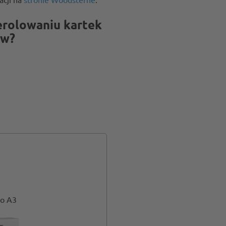
erolowaniu kartek
ów?
do A3