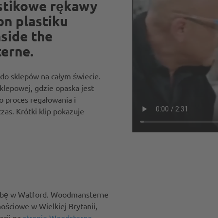
astikowe rękawy
on plastiku
nside the
erne.
 do sklepów na całym świecie.
klepowej, gdzie opaska jest
o proces regałowania i
as. Krótki klip pokazuje
zibę w Watford. Woodmansterne
nościowe w Wielkiej Brytanii,
cji na
stronie Woodsterne
.