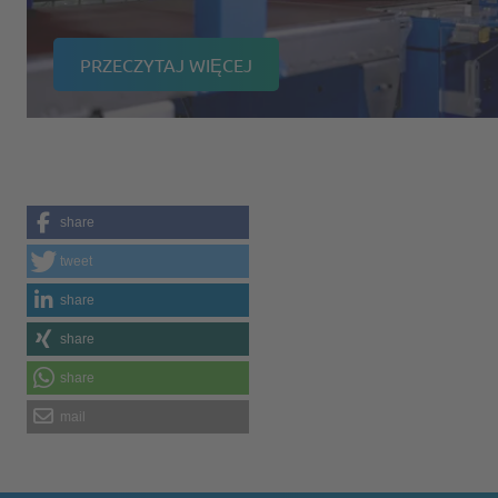
PRZECZYTAJ WIĘCEJ
share
tweet
share
share
share
mail