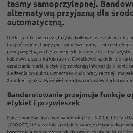
taśmy samoprzylepnej. Bandowa
alternatywą przyjazną dla środo
automatyczną.
Dętki, zamki rowerowe, łożyska kulkowe, wieszaki na ubrania
bezpośrednim, lampy pierścieniowe, ramy - lista jest długa
jedną wspólną cechę: ze względu na swój kształt są częs
kablowych, sznurka lub taśmy. Dodatkowe naklejki lub kart
oznaczania marki, a etykiety zawierają informacje o cenie o
śledzenia produktu. Oznacza to dużo pracy ręcznej i mater
żmudne rozpakowywanie i mnóstwo odpadów dla konsume
Banderolowanie przejmuje funkcje o
etykiet i przywieszek
Nasze pionowe maszyny banderolujące US-2000 RST-V i US
2000 RST, która została specjalnie zaprojektowana do produ
banderolują zamknięte produkty przez ich otwór. W zależno