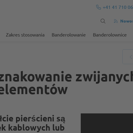
+41 41 710 06
Nowośc
Zakres stosowania
Banderolowanie
Banderolownice
znakowanie zwijanych 
 elementów
cie pierścieni są
ek kablowych lub