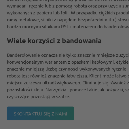
wymagań, ręcznie lub z pomocą robota oraz przy użyciu s
wykonanych z papieru lub folii. W przypadku ciężkich produ
ramy metalowe, silniki z napędem bezpośrednim itp.) stosu
bardzo mocnymi silnikami RST i materiałem do banderolowan
Wiele korzyści z bandowania
Banderolowanie oznacza nie tylko znacznie mniejsze zużyc
konwencjonalnym wariantem z opaskami kablowymi, etykiet
znacznie mniejszą liczbę czynności wykonywanych ręcznie
robota jest również znacznie łatwiejsza. Klient może łatwo
miejscu zgrzewu ultradźwiękowego. Eliminuje się również 
pozostałości kleju. Narzędzia i pomoce takie jak nożyczki, s
czyszczące pozostają w szafce.
SKONTAKTUJ SIĘ Z NAMI