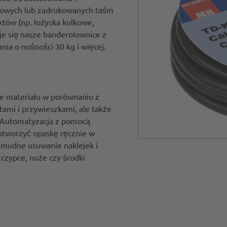
urowych lub zadrukowanych taśm
któw (np. łożyska kulkowe,
je się nasze banderolownice z
ia o nośności 30 kg i więcej.
ie materiału w porównaniu z
ami i przywieszkami, ale także
. Automatyzacja z pomocą
 otworzyć opaskę ręcznie w
żmudne usuwanie naklejek i
zczypce, noże czy środki