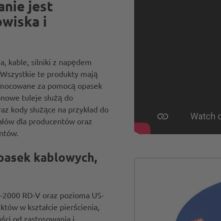
nie jest
wiska i
, kable, silniki z napędem
. Wszystkie te produkty mają
to mocowane za pomocą opasek
onowe tuleje służą do
raz kody służące na przykład do
iałów dla producentów oraz
ntów.
pasek kablowych,
-2000 RD-V oraz pozioma US-
któw w kształcie pierścienia,
ści od zastosowania i