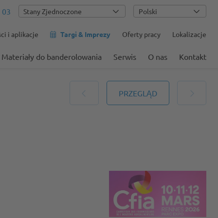
 03
Polski
i i aplikacje
Targi & Imprezy
Oferty pracy
Lokalizacje
Materiały do banderolowania
Serwis
O nas
Kontakt
PRZEGLĄD