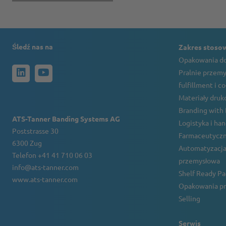
Śledź nas na
Zakres stoso
Opakowania do
Pralnie przemy
fulfillment i c
Materiały druko
Branding with
ATS-Tanner Banding Systems AG
Logistyka i ha
Poststrasse 30
Farmaceutyczn
6300 Zug
Automatyzacja
Telefon +41 41 710 06 03
przemysłowa
info@ats-tanner.com
Shelf Ready P
www.ats-tanner.com
Opakowania pr
Selling
Serwis