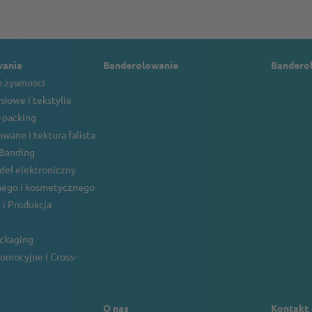
wania
Banderolowanie
Bandero
 żywności
słowe i tekstylia
o-packing
wane i tektura falista
 Banding
ndel elektroniczny
ego i kosmetycznego
 i Produkcja
ackaging
omocyjne i Cross-
O nas
Kontakt