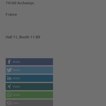
74160 Archamps
France
Hall 11, Booth 11-B9
share
tweet
share
share
share
mail