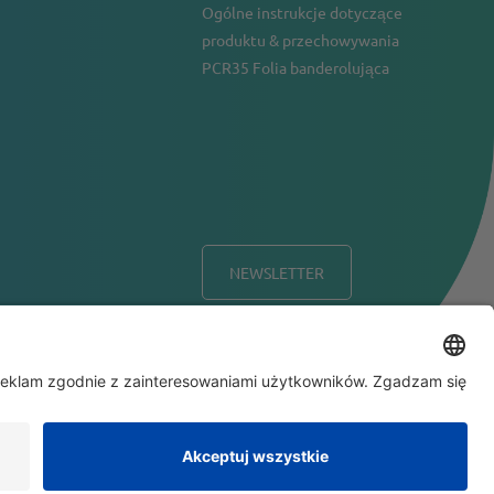
Ogólne instrukcje dotyczące
produktu & przechowywania
PCR35 Folia banderolująca
NEWSLETTER
nd Conditions
Disclaimer
Polityka prywatności
Impressum