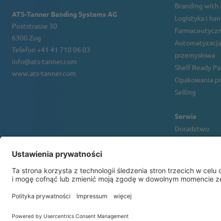
Branding with
ATS-Tanner Banding Systems AG
Logistyka i ha
Poststrasse 30
Farmaceutyczn
6300 Zug
Automatyzacja
Telefon +41 41 710 06 03
przemysłowa
info@ats-tanner.com
Shelf Ready P
www.ats-tanner.com
Opakowania pr
Selling
Serwis
Doradztwo
Obsługa klient
Wynajem i fin
banderolownic
Solution Cente
© 2026 ATS-Tanner Banding Systems AG