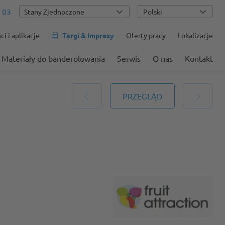
 03
Polski
i i aplikacje
Targi & Imprezy
Oferty pracy
Lokalizacje
Materiały do banderolowania
Serwis
O nas
Kontakt
PRZEGLĄD