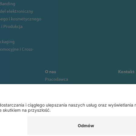
 Banding
ndel elektroniczny
ego i kosmetycznego
 i Produkcja
ackaging
omocyjne i Cross-
O nas
Kontakt
Pracodawca
a
Zrównoważonego rozwoju
ansowanie
Wartość naszej marki
Portret firmowy
r
General Terms a