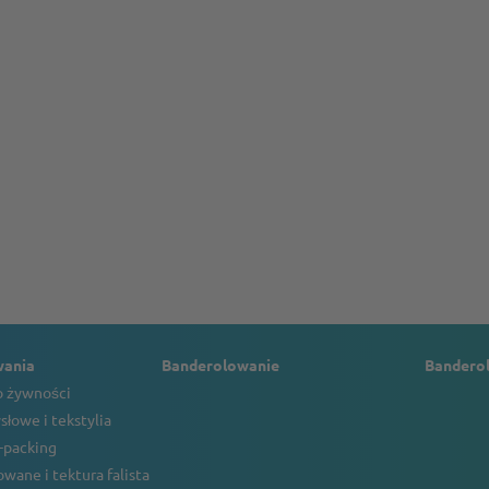
wania
Banderolowanie
Bandero
 żywności
słowe i tekstylia
o-packing
wane i tektura falista