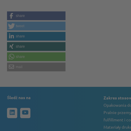
share
tweet
share
share
share
mail
Śledź nas na
Zakres stoso
Opakowania do
Pralnie przemy
fulfillment i c
Materiały druko