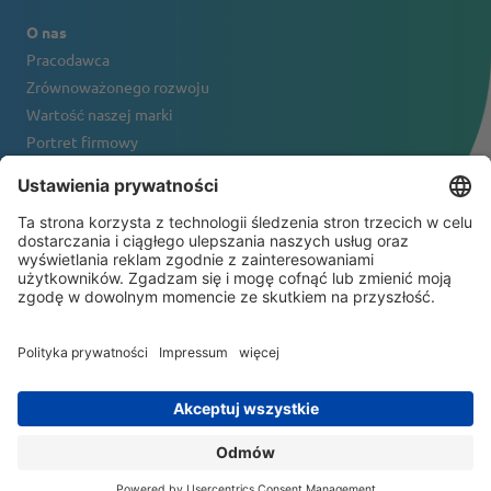
O nas
Pracodawca
Zrównoważonego rozwoju
Wartość naszej marki
Portret firmowy
Kontakt
NEWSLETTER
© 2026 ATS-Tanner Banding Systems AG
General Terms and Conditions
Disclaimer
Polityka prywatności
Impressum