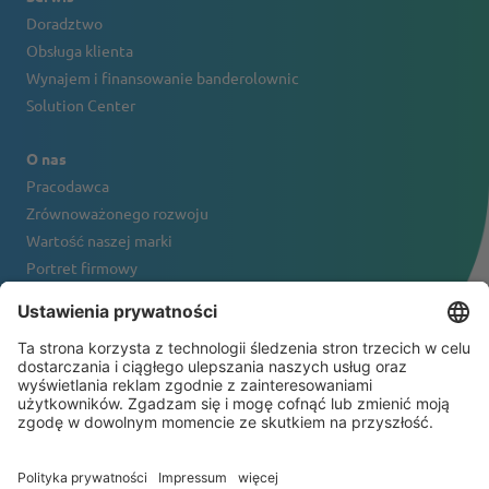
Doradztwo
Obsługa klienta
Wynajem i finansowanie banderolownic
Solution Center
O nas
Pracodawca
Zrównoważonego rozwoju
Wartość naszej marki
Portret firmowy
Kontakt
NEWSLETTER
© 2026 ATS-Tanner Banding Systems AG